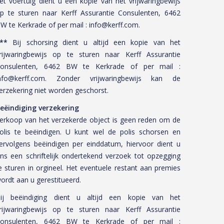
et voertuig dient u een kopie van het vrijwaringbewijs
p te sturen naar Kerff Assurantie Consulenten, 6462
W te Kerkrade of per mail : info@kerff.com.
**
Bij schorsing dient u altijd een kopie van het
rijwaringbewijs op te sturen naar Kerff Assurantie
onsulenten, 6462 BW te Kerkrade of per mail :
nfo@kerff.com. Zonder vrijwaringbewijs kan de
erzekering niet worden geschorst.
eëindiging verzekering
erkoop van het verzekerde object is geen reden om de
olis te beëindigen. U kunt wel de polis schorsen en
ervolgens beëindigen per einddatum, hiervoor dient u
ns een schriftelijk ondertekend verzoek tot opzegging
e sturen in orgineel. Het eventuele restant aan premies
ordt aan u gerestitueerd.
ij beëindiging dient u altijd een kopie van het
rijwaringbewijs op te sturen naar Kerff Assurantie
onsulenten, 6462 BW te Kerkrade of per mail :