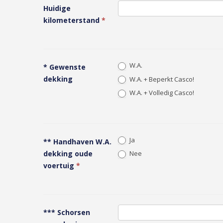
Huidige
kilometerstand
*
W.A.
* Gewenste
dekking
W.A. + Beperkt Casco!
W.A. + Volledig Casco!
Ja
** Handhaven W.A.
dekking oude
Nee
voertuig
*
*** Schorsen