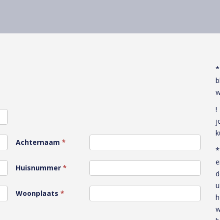
*
b
w
!
j
k
Achternaam
*
*
e
Huisnummer
*
d
u
Woonplaats
*
h
w