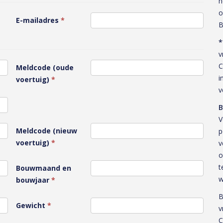
h
o
E-mailadres
*
B
*
v
C
Meldcode (oude
i
voertuig)
*
v
B
V
Meldcode (nieuw
p
voertuig)
*
v
o
t
Bouwmaand en
w
bouwjaar
*
B
Gewicht
*
v
C